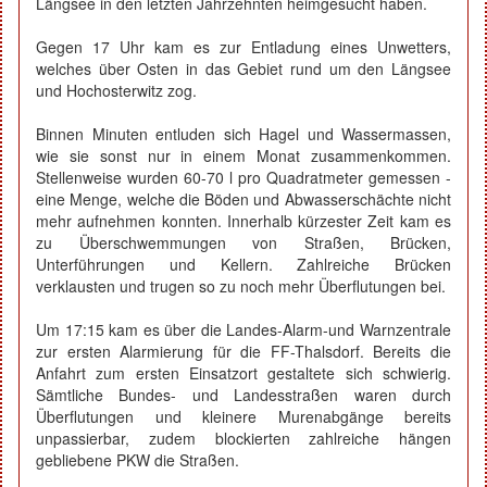
Längsee in den letzten Jahrzehnten heimgesucht haben.
Gegen 17 Uhr kam es zur Entladung eines Unwetters,
welches über Osten in das Gebiet rund um den Längsee
und Hochosterwitz zog.
Binnen Minuten entluden sich Hagel und Wassermassen,
wie sie sonst nur in einem Monat zusammenkommen.
Stellenweise wurden 60-70 l pro Quadratmeter gemessen -
eine Menge, welche die Böden und Abwasserschächte nicht
mehr aufnehmen konnten. Innerhalb kürzester Zeit kam es
zu Überschwemmungen von Straßen, Brücken,
Unterführungen und Kellern. Zahlreiche Brücken
verklausten und trugen so zu noch mehr Überflutungen bei.
Um 17:15 kam es über die Landes-Alarm-und Warnzentrale
zur ersten Alarmierung für die FF-Thalsdorf. Bereits die
Anfahrt zum ersten Einsatzort gestaltete sich schwierig.
Sämtliche Bundes- und Landesstraßen waren durch
Überflutungen und kleinere Murenabgänge bereits
unpassierbar, zudem blockierten zahlreiche hängen
gebliebene PKW die Straßen.