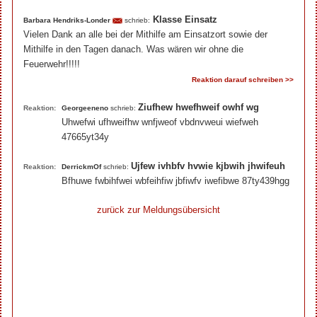
Klasse Einsatz
Barbara Hendriks-Londer
schrieb:
Vielen Dank an alle bei der Mithilfe am Einsatzort sowie der
Mithilfe in den Tagen danach. Was wären wir ohne die
Feuerwehr!!!!!
Reaktion darauf schreiben >>
Ziufhew hwefhweif owhf wg
Reaktion:
Georgeeneno
schrieb:
Uhwefwi ufhweifhw wnfjweof vbdnvweui wiefweh
47665yt34y
Ujfew ivhbfv hvwie kjbwih jhwifeuh
Reaktion:
DerrickmOf
schrieb:
Bfhuwe fwbihfwei wbfeihfiw jbfiwfv iwefibwe 87ty439hgg
zurück zur Meldungsübersicht