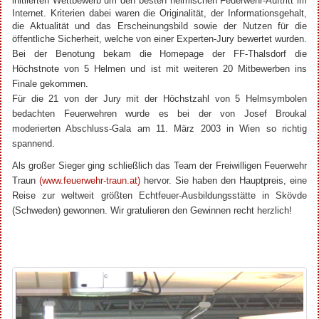
initiierten Wettbewerb um den besten heimischen Feuerwehr-Auftritt im
Internet. Kriterien dabei waren die Originalität, der Informationsgehalt,
die Aktualität und das Erscheinungsbild sowie der Nutzen für die
öffentliche Sicherheit, welche von einer Experten-Jury bewertet wurden.
Bei der Benotung bekam die Homepage der FF-Thalsdorf die
Höchstnote von 5 Helmen und ist mit weiteren 20 Mitbewerben ins
Finale gekommen.
Für die 21 von der Jury mit der Höchstzahl von 5 Helmsymbolen
bedachten Feuerwehren wurde es bei der von Josef Broukal
moderierten Abschluss-Gala am 11. März 2003 in Wien so richtig
spannend.
Als großer Sieger ging schließlich das Team der Freiwilligen Feuerwehr
Traun
(www.feuerwehr-traun.at)
hervor. Sie haben den Hauptpreis, eine
Reise zur weltweit größten Echtfeuer-Ausbildungsstätte
in Skövde
(Schweden) gewonnen. Wir gratulieren den Gewinnen recht herzlich!