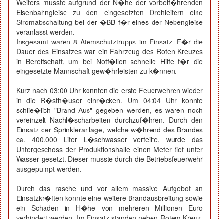
Weiters musste aufgrund der N�he der vorbeif�hrenden
Eisenbahngleise zu den eingesetzten Drehleitern eine
Stromabschaltung bei der �BB f�r eines der Nebengleise
veranlasst werden.
Insgesamt waren 8 Atemschutztrupps im Einsatz. F�r die
Dauer des Einsatzes war ein Fahrzeug des Roten Kreuzes
in Bereitschaft, um bei Notf�llen schnelle Hilfe f�r die
eingesetzte Mannschaft gew�hrleisten zu k�nnen.
Kurz nach 03:00 Uhr konnten die erste Feuerwehren wieder
in die R�sth�user einr�cken. Um 04:04 Uhr konnte
schlie�lich "Brand Aus" gegeben werden, es waren noch
vereinzelt Nachl�scharbeiten durchzuf�hren. Durch den
Einsatz der Sprinkleranlage, welche w�hrend des Brandes
ca. 400.000 Liter L�schwasser verteilte, wurde das
Untergeschoss der Produktionshalle einen Meter tief unter
Wasser gesetzt. Dieser musste durch die Betriebsfeuerwehr
ausgepumpt werden.
Durch das rasche und vor allem massive Aufgebot an
Einsatzkr�ften konnte eine weitere Brandausbreitung sowie
ein Schaden in H�he von mehreren Millionen Euro
verhindert werden. Im Einsatz standen neben Rotem Kreuz,