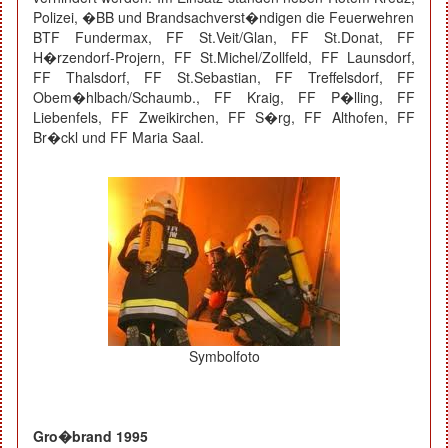
Polizei, �BB und Brandsachverst�ndigen die Feuerwehren
BTF Fundermax, FF St.Veit/Glan, FF St.Donat, FF
H�rzendorf-Projern, FF St.Michel/Zollfeld, FF Launsdorf,
FF Thalsdorf, FF St.Sebastian, FF Treffelsdorf, FF
Obem�hlbach/Schaumb., FF Kraig, FF P�lling, FF
Liebenfels, FF Zweikirchen, FF S�rg, FF Althofen, FF
Br�ckl und FF Maria Saal.
Symbolfoto
Gro�brand 1995