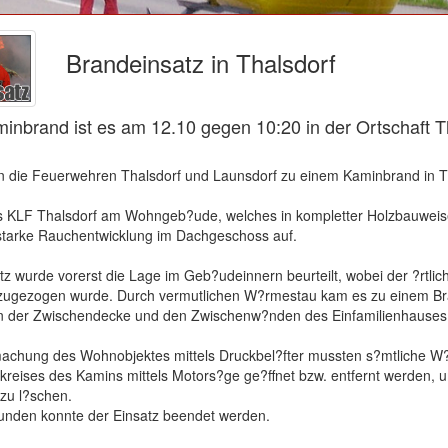
Brandeinsatz in Thalsdorf
inbrand ist es am 12.10 gegen 10:20 in der Ortschaft T
 die Feuerwehren Thalsdorf und Launsdorf zu einem Kaminbrand in T
es KLF Thalsdorf am Wohngeb?ude, welches in kompletter Holzbauweise
e starke Rauchentwicklung im Dachgeschoss auf.
tz wurde vorerst die Lage im Geb?udeinnern beurteilt, wobei der ?rtlic
zugezogen wurde. Durch vermutlichen W?rmestau kam es zu einem Br
in der Zwischendecke und den Zwischenw?nden des Einfamilienhauses
achung des Wohnobjektes mittels Druckbel?fter mussten s?mtliche W
reises des Kamins mittels Motors?ge ge?ffnet bzw. entfernt werden, 
zu l?schen.
unden konnte der Einsatz beendet werden.