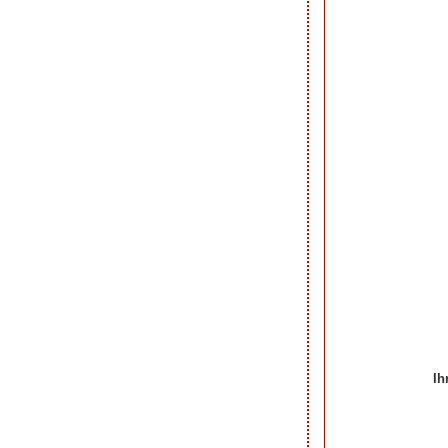
Ih
Ihre Beiträge zum 