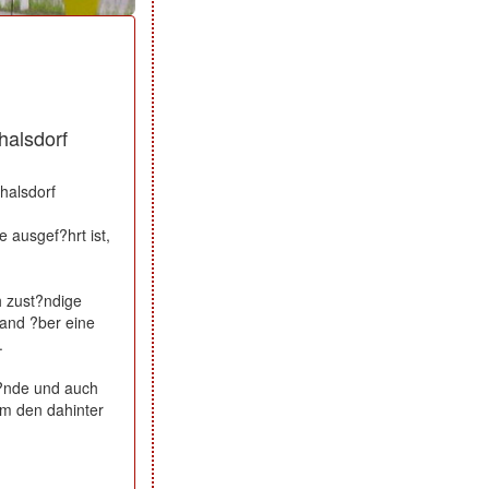
halsdorf
halsdorf
 ausgef?hrt ist,
h zust?ndige
and ?ber eine
.
?nde und auch
um den dahinter