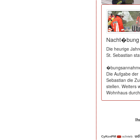
Nacht�bung b
Die heurige Jah
St. Sebastian stat
�bungsannahme w
Die Aufgabe der
Sebastian die Z
stellen. Weiters
Wohnhaus durch
Ih
Ihre Beiträge zum Art
ud
CyKcnPM
schrieb: