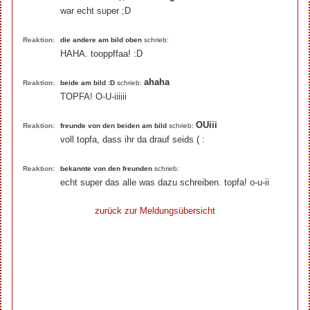
war echt super ;D
Reaktion:
die andere am bild oben
schrieb:
HAHA. tooppffaa! :D
ahaha
Reaktion:
beide am bild :D
schrieb:
TOPFA! O-U-iiiiii
OUiii
Reaktion:
freunde von den beiden am bild
schrieb:
voll topfa, dass ihr da drauf seids ( :
Reaktion:
bekannte von den freunden
schrieb:
echt super das alle was dazu schreiben. topfa! o-u-ii
zurück zur Meldungsübersicht