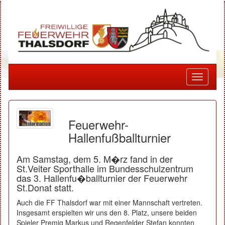
Toggle
navigati
Feuerwehr-
Hallenfußballturnier
Am Samstag, dem 5. M�rz fand in der
St.Veiter Sporthalle im Bundesschulzentrum
das 3. Hallenfu�ballturnier der Feuerwehr
St.Donat statt.
Auch die FF Thalsdorf war mit einer Mannschaft vertreten.
Insgesamt erspielten wir uns den 8. Platz, unsere beiden
Spieler Premig Markus und Regenfelder Stefan konnten