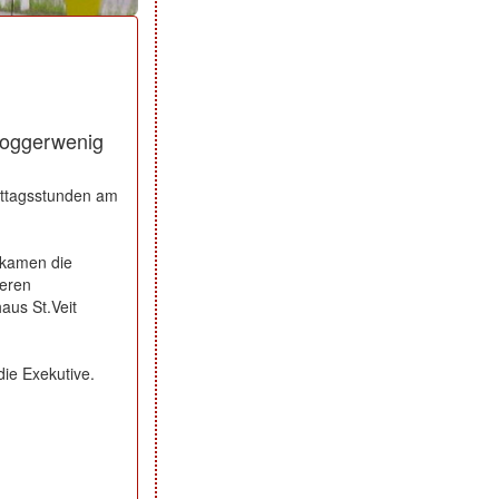
Goggerwenig
ittagsstunden am
 kamen die
weren
aus St.Veit
ie Exekutive.