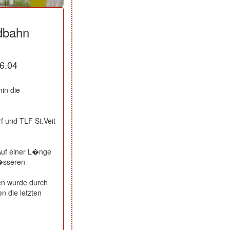
dbahn
6.04
in die
f und TLF St.Veit
Auf einer L�nge
r�sseren
en wurde durch
 die letzten