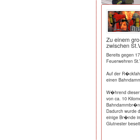
Zu einem gr
zwischen St.
Bereits gegen 1
Feuerwehren St.V
Auf der R�ckfahr
einen Bahndamm
W�hrend dieser 
von ca. 10 Kilom
Bahndammbr�n
Dadurch wurde d
einige Br�nde i
Glutnester besei