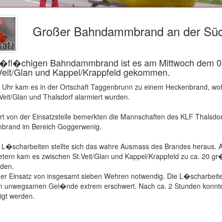
Großer Bahndammbrand an der Sü
o�fl�chigen Bahndammbrand ist es am Mittwoch dem 0
Veit/Glan und Kappel/Krappfeld gekommen.
7 Uhr kam es in der Ortschaft Taggenbrunn zu einem Heckenbrand, woh
eit/Glan und Thalsdorf alarmiert wurden.
t von der Einsatzstelle bemerkten die Mannschaften des KLF Thalsdor
brand im Bereich Goggerwenig.
L�scharbeiten stellte sich das wahre Ausmass des Brandes heraus. 
etern kam es zwischen St.Veit/Glan und Kappel/Krappfeld zu ca. 20 g
den.
er Einsatz von insgesamt sieben Wehren notwendig. Die L�scharbeit
m unwegsamen Gel�nde extrem erschwert. Nach ca. 2 Stunden konnten
tigt werden.