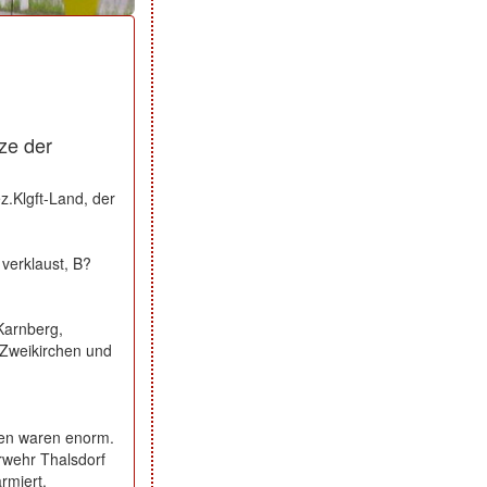
tze der
z.Klgft-Land, der
verklaust, B?
Karnberg,
Zweikirchen und
sen waren enorm.
rwehr Thalsdorf
rmiert.