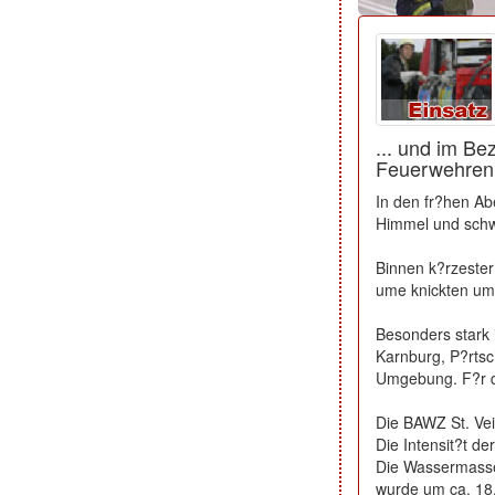
... und im Be
Feuerwehren
In den fr?hen Ab
Himmel und schw
Binnen k?rzester
ume knickten um
Besonders stark 
Karnburg, P?rts
Umgebung. F?r 
Die BAWZ St. Vei
Die Intensit?t d
Die Wassermasse
wurde um ca. 18.