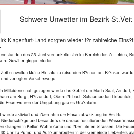
Schwere Unwetter im Bezirk St.Veit
zirk Klagenfurt-Land sorgten wieder f?r zahlreiche Eins?
.
endstunden des 25. Juni verdunkelte sich im Bereich des Zollfeldes, Be
ere Gewitter gingen nieder.
 Zeit schwollen kleine Rinsale zu reisenden B?chen an. Br?cken wurde 
 und verlegten Verkehrswege.
in Mitleidenschaft gezogen wurde das Gebiet um Maria Saal, Arndorf, 
chach am Berg , H?rzendorf, Oberm?hlbach-Schaumboden Liebenfels, 
die Feuerwehren der Umgebung gab es Gro?alarm.
t wurde aktiviert und ?bernahm die Einsatzabwicklung im Bezirk.
er Niederschl?ge und besonders die daraus reslutierenden Wassermas
n drangen in Keller, Wohnr?ume und ?berfluteten Strassen. Die Feue
30 Uhr zu Pump- und Aufr?umarbeiten in der Gemeinde Liebenfels ala