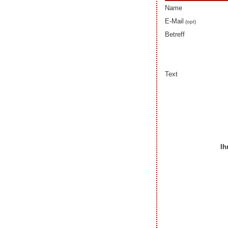
Name
E-Mail
(opt)
Betreff
Text
Ih
Ihre Beiträge zum Art