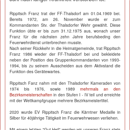
Rippitsch Franz trat der FF-Thalsdorf am 01.04.1969 bei.
Bereits 1972, am 26. November wurde er zum
Kommandanten Stv. der Thalsdorfer Wehr gewählt. Diese
Funktion übte er bis zum 31.12.1975 aus, wonach unser
Franz für die nächsten zehn Jahre berufsbeding den
Feuerwehrdienst unterbrechen musste.
Nach seiner Rückkehr in die Heimatgemeinde, trat Rippitsch
Franz 1986 wieder der FF-Thalsdorf bei und bekleidete
neben der Position des Gruppenkommandanten von 1993-
1994, bis zu seinem Ausscheiden aus dem Aktivstand die
Funktion des Gerätewartes.
Rippitsch Fanz nahm mit den Thalsdorfer Kameraden von
1974 bis 1976, sowie 1989
mehrmals an den
Bezirksmeisterschaften
in den Stufen I - IV teil und erreichte
mit der Wettkampfgruppe mehrere Bezirksmeistertitel.
2020 wurde EV Rippitsch Franz die Kärntner Medaille in
Silber für 40jährige Tätigkeit im Feuerwehrwesen verliehen.
Mit einem letzten "Gut Heil" werden wir unseren Franz stets