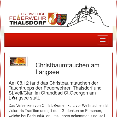
Toggle
navigati
Christbaumtauchen am
Längsee
Am 08.12 fand das Christbaumtauchen der
Tauchtrupps der Feuerwehren Thalsdorf und
St.Veit/Glan im Strandbad St.Georgen am
L�ngsee statt.
Das Versenken von Christb�umen kurz vor Weihnachten ist
vielerorts Tradition und gilt dem Gedenken an Personen,
welche bei Badeunf�llen ums Leben gekommen sind, soll