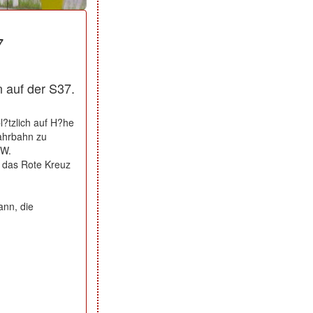
7
 auf der S37.
l?tzlich auf H?he
ahrbahn zu
KW.
h das Rote Kreuz
ann, die