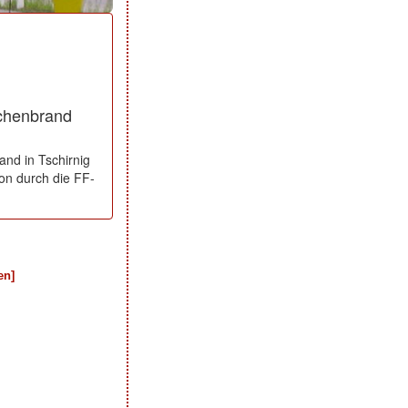
�chenbrand
nd in Tschirnig
hon durch die FF-
en]